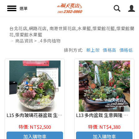
16:52 paggy
16:52 paggy
台北花店,網路花店, 南港世貿花店,水果籃,懷愛館花籃,懷愛館蘭
花,懷愛館水果籃
搜尋
商品資訊 > ..4多肉植物
排列方式:
新上架
價格高
價格低
L15 多肉玻璃花器盆栽 生意興隆 開幕開店開運發財盆
L13 多肉盆栽 生意興隆 開幕開店開運發財盆
特價: NT$2,500
特價: NT$4,380
加入購物車
加入購物車