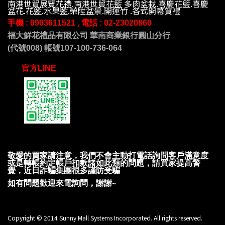
南港世貿展覽花禮.南港世貿花籃 多肉盆栽.喜慶花籃.喜慶
盆花.花籃.水果籃.榮陞盆景.開運竹 .各式開幕賀禮
手機 : 09
03611521 , 電話 :
02-23020860
福大鮮花禮品有限公司 華南商業銀行圓山分行
(代號008) 帳號107-100-736-064
官方LINE
敬愛的買家請注意，我們不會主動打電話詢問客戶滿意度
或是轉帳約定帳戶扣款諸如此類的問題，請買家提高警
覺，近日詐騙集團很多謹防受騙
如有問題歡迎來電詢問，謝謝~
Copyright © 2014 Sunny Mall Systems Incorporated. All rights reserved.