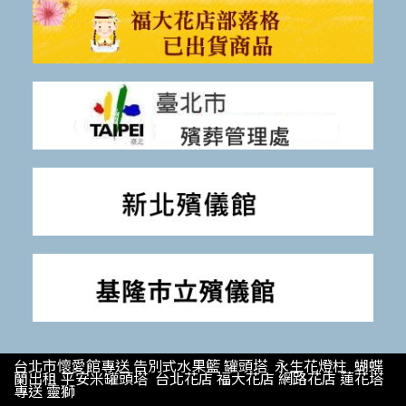
台北市懷愛館專送 告別式水果籃 罐頭塔 永生花燈柱 蝴蝶
蘭出租 平安米罐頭塔 台北花店 福大花店 網路花店 蓮花塔
專送 靈獅