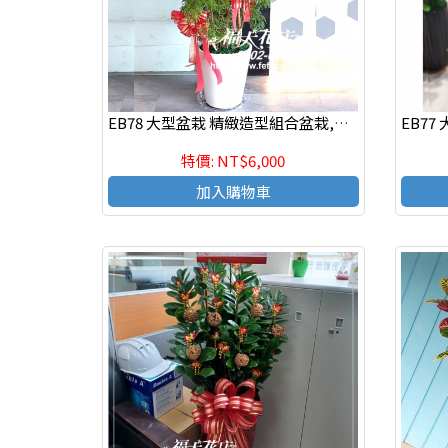
EB78 大型盆栽 精緻造型組合盆栽,喜慶組合盆栽*新店開幕.公司喬遷.調任升官
特價: NT$6,000
加入購物車