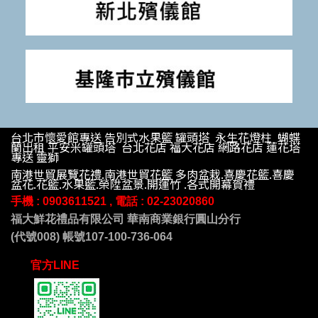
台北市懷愛館專送 告別式水果籃 罐頭塔 永生花燈柱 蝴蝶
蘭出租 平安米罐頭塔 台北花店 福大花店 網路花店 蓮花塔
專送 靈獅
南港世貿展覽花禮.南港世貿花籃 多肉盆栽.喜慶花籃.喜慶
盆花.花籃.水果籃.榮陞盆景.開運竹 .各式開幕賀禮
手機 : 09
03611521 , 電話 :
02-23020860
福大鮮花禮品有限公司 華南商業銀行圓山分行
(代號008) 帳號107-100-736-064
官方LINE