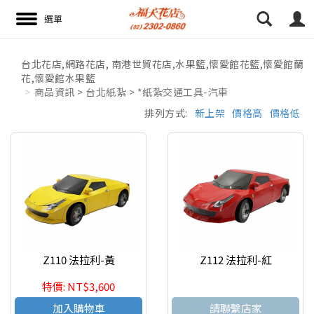
16:52 paggy
16:52 paggy
台北花店,網路花店, 南港世貿花店,水果籃,懷愛館花籃,懷愛館蘭
花,懷愛館水果籃
搜尋
商品資訊 > 台北紙紮 > *紙紮交通工具-汽車
排列方式:
新上架
價格高
價格低
Z110 法拉利-黃
Z112 法拉利-紅
特價: NT$3,600
加入購物車
請聯繫店家