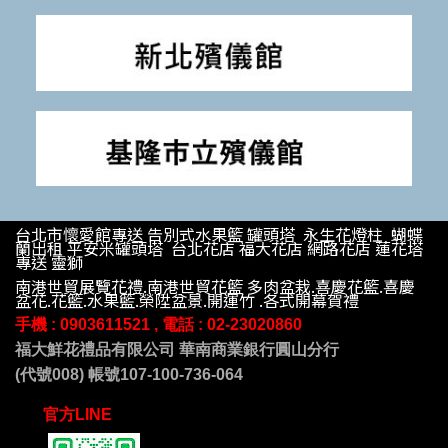
台北市懷愛館專送 告別式水果籃 罐頭塔 永生花燈柱 蝴蝶
蘭出租 平安米罐頭塔 台北花店 福大花店 網路花店 蓮花塔
專送 靈獅
南港世貿展覽花禮.南港世貿花籃 多肉盆栽.喜慶花籃.喜慶
盆花.花籃.水果籃.榮陞盆景.開運竹 .各式開幕賀禮
手機 : 09
03611521 , 電話 :
02-23020860
福大鮮花禮品有限公司 華南商業銀行圓山分行
(代號008) 帳號107-100-736-064
官方LINE