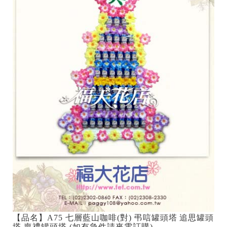
【品名】A75 七層藍山咖啡(對) 弔唁罐頭塔 追思罐頭
塔 喪禮罐頭塔 (如有急件請來電訂購)