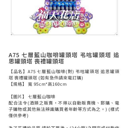
A75 七層藍山咖啡罐頭塔 弔唁罐頭塔 追
思罐頭塔 喪禮罐頭塔
【品名】A75 七層藍山咖啡(對) 弔唁罐頭塔 追思罐頭
塔 喪禮罐頭塔 (如有急件請來電訂購)
【規格】 寬 95cm*高160cm
【圖片】 七層藍山咖啡
配合法令(酒類之販賣，不得以自動販賣機、郵購、電
子購物或其他無法辨識購買者年齡等方式為之。) (樣式
僅供參考)
為了花禮的品質 請於下單後，(24小時)之間完成付款作