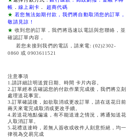
帳
．
線上刷卡
．
超商代碼
★
若您無法如期付款，我們將自動取消您的訂單，
敬請見諒！
★
收到您的訂單，我們將迅速以電話與您聯絡，並
確認訂單內容，
若您未接到我們的電話，請來電
: (02)2302-
0860
或
0903611521
注意事項
1.請詳細註明送貨日期、時間 卡片內容。
2.訂單經本店確認您的付款作業完成後，我們將立刻
處理送花事宜。
3.訂單確認後，如欲取消或更改訂單，請在送花日前
兩天來電完成取消或更改手續。
4.若送花地點偏遠，有不能送達之情況，將通知送花
人取消訂單。
5.花禮送達時，若無人簽收或收件人刻意拒絕，均一
律視為交易完成