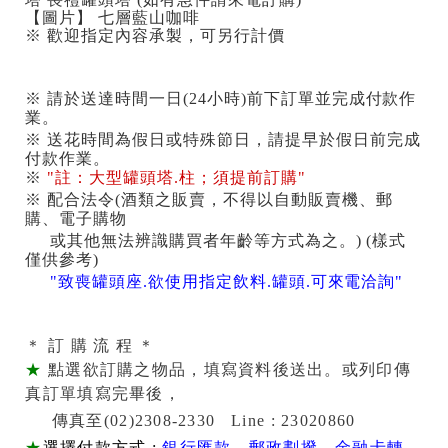
【圖片】 七層藍山咖啡
※ 歡迎指定內容承製，可另行計價
※ 請於送達時間一日(24小時)前下訂單並完成付款作
業。
※ 送花時間為假日或特殊節日，請提早於假日前完成
付款作業。
※
"註：大型罐頭塔.柱；須提前訂購"
※ 配合法令(酒類之販賣，不得以自動販賣機、郵
購、電子購物
或其他無法辨識購買者年齡等方式為之。) (樣式
僅供參考)
"致喪罐頭座.欲使用指定飲料.罐頭.可來電洽詢"
＊ 訂 購 流 程 ＊
★
點選欲訂購之物品，填寫資料後送出。或列印傳
真訂單填寫完畢後，
傳真至(02)2308-2330 Line : 23020860
★
選擇付款方式
:
銀行匯款
．
郵政劃撥
．
金融卡轉