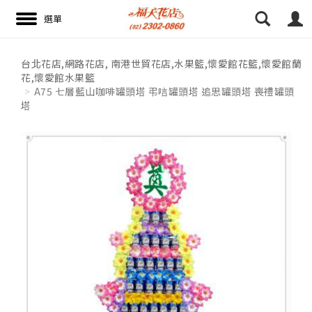
16:52 paggy
16:52 paggy
台北花店,網路花店, 南港世貿花店,水果籃,懷愛館花籃,懷愛館蘭
花,懷愛館水果籃
搜尋
A75 七層藍山咖啡罐頭塔 弔唁罐頭塔 追思罐頭塔 喪禮罐頭
塔