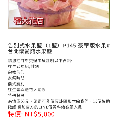
告別式水果籃（1籃）P145 豪華版水果#
台北懷愛館水果籃
請您在訂單交辦事項註明以下資訊:
往生者年紀/性別
宗教信仰
家祭時間
儀式廳別
往生者與送花人關係
特殊禁忌
為慎重起見，請盡可能傳真訃聞影本給我們，以便協助
確認 請加官方的LINE傳資料給客服人員
特價: NT$5,000