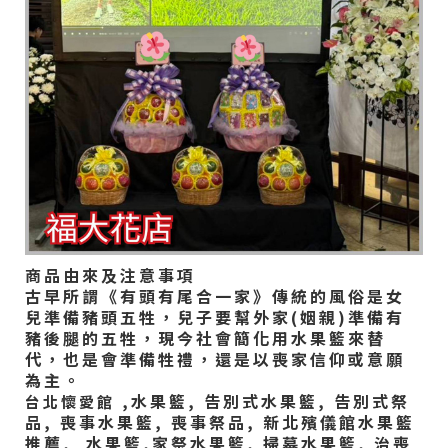
商品由來及注意事項
古早所謂《有頭有尾合一家》傳統的風俗是女
兒準備豬頭五牲，兒子要幫外家(姻親)準備有
豬後腿的五牲，現今社會簡化用水果籃來替
代，也是會準備牲禮，還是以喪家信仰或意願
為主。
,水果籃, 告別式水果籃, 告別式祭
台北懷愛館
品, 喪事水果籃, 喪事祭品, 新北殯儀館水果籃
推薦, 水果籃,家祭水果籃, 掃墓水果籃, 治喪