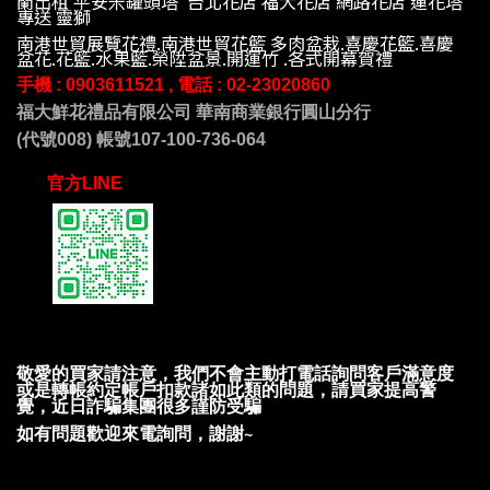
蘭出租 平安米罐頭塔 台北花店 福大花店 網路花店 蓮花塔
專送 靈獅
南港世貿展覽花禮.南港世貿花籃 多肉盆栽.喜慶花籃.喜慶
盆花.花籃.水果籃.榮陞盆景.開運竹 .各式開幕賀禮
手機 : 09
03611521 , 電話 :
02-23020860
福大鮮花禮品有限公司 華南商業銀行圓山分行
(代號008) 帳號107-100-736-064
官方LINE
敬愛的買家請注意，我們不會主動打電話詢問客戶滿意度
或是轉帳約定帳戶扣款諸如此類的問題，請買家提高警
覺，近日詐騙集團很多謹防受騙
如有問題歡迎來電詢問，謝謝~