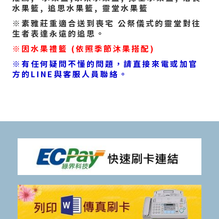
水果籃, 追思水果籃, 靈堂水果籃
※素雅莊重適合送到喪宅 公祭儀式的靈堂對往
生者表達永遠的追思。
※因水果禮籃 (依照季節沐果搭配)
※有任何疑問不懂的問題，請直接來電或加官
方的LINE與客服人員聯絡。