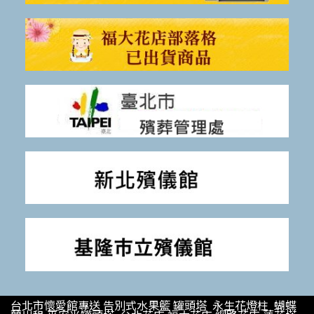
台北市懷愛館專送 告別式水果籃 罐頭塔 永生花燈柱 蝴蝶