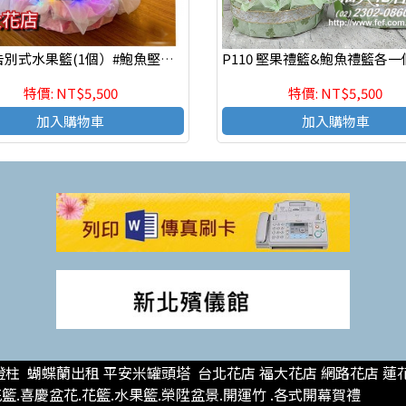
P127 ​告別式水果籃(1個）#鮑魚堅果食品禮籃 #台北市懷愛館水果籃
特價: NT$5,500
特價: NT$5,500
加入購物車
加入購物車
柱 蝴蝶蘭出租 平安米罐頭塔 台北花店 福大花店 網路花店 蓮
.喜慶盆花.花籃.水果籃.榮陞盆景.開運竹 .各式開幕賀禮