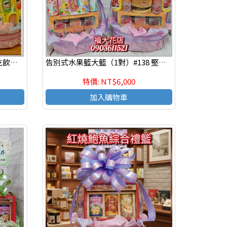
告別式水果籃（1對）#141 餅乾飲料禮籃（1對）大籃
告別式水果籃大籃（1對）#138 堅果多綜合禮籃
特價: NT$6,000
加入購物車