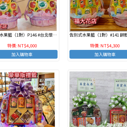
告別式水果籃（1對）P146 #台北懷愛館水果籃#板橋殯儀館水果籃#新月會館水果籃
特價: NT$4,000
特價: NT$4,300
加入購物車
加入購物車