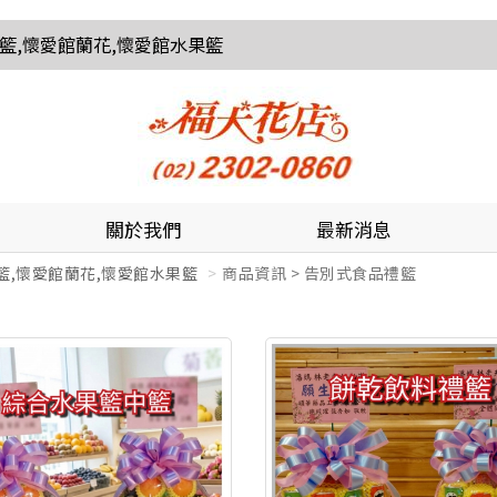
花籃,懷愛館蘭花,懷愛館水果籃
關於我們
最新消息
籃,懷愛館蘭花,懷愛館水果籃
商品資訊 > 告別式食品禮籃