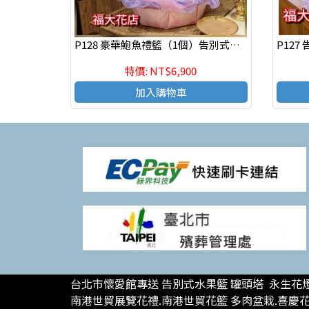
P128 ​豪華鮑魚禮籃（1個）告別式水果籃 告別式鮑魚籃
特價: NT$6,900
加入購物車
台北市懷愛館專送 告別式水果籃 罐頭塔 永生花燈
南港世貿展覽花禮.南港世貿花籃 多肉盆栽.喜慶花籃