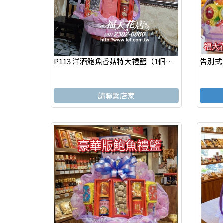
P113 洋酒​鮑魚香菇特大禮籃（1個）台北市辛亥路#板橋殯儀館#台北民權殯儀館
請聯繫店家