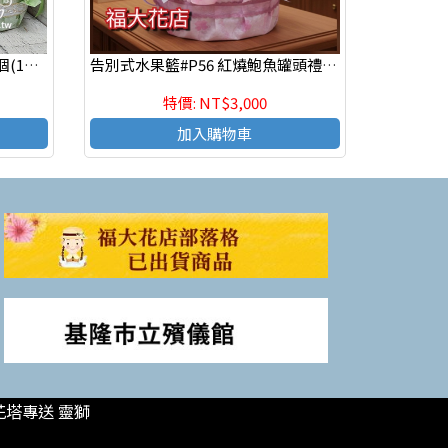
P110 ​堅果禮籃&鮑魚禮籃各一個(1對）$5500 台北市辛亥路#板橋殯儀館#台北民權殯儀館
告別式水果籃#P56 紅燒鮑魚罐頭禮籃(1籃)
特價: NT$3,000
加入購物車
花塔專送 靈獅